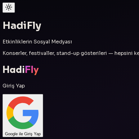
Hadi
Fly
Etkinliklerin Sosyal Medyası
Konserler, festivaller, stand-up gösterileri — hepsini keş
Hadi
Fly
Giriş Yap
Google ile Giriş Yap