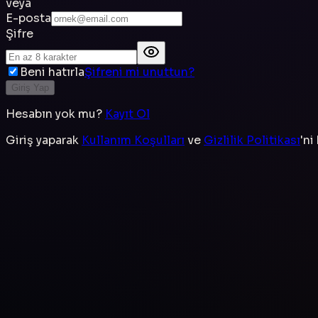
veya
E-posta
Şifre
Beni hatırla
Şifreni mi unuttun?
Giriş Yap
Hesabın yok mu?
Kayıt Ol
Giriş yaparak
Kullanım Koşulları
ve
Gizlilik Politikası
'ni