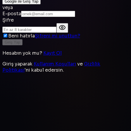
Google ile Giriş Yap
veya
E-posta
Şifre
Beni hatırla
Şifreni mi unuttun?
Giriş Yap
Hesabın yok mu?
Kayıt Ol
Giriş yaparak
Kullanım Koşulları
ve
Gizlilik
Politikası
'ni kabul edersin.