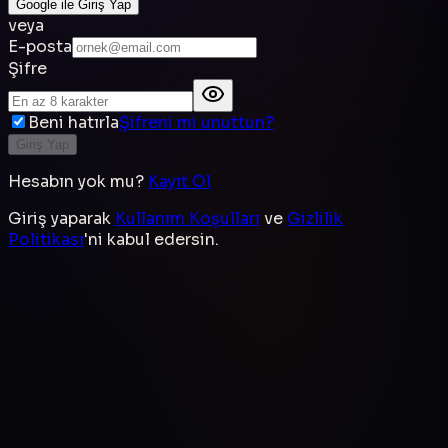
Google ile Giriş Yap
veya
E-posta
Şifre
Beni hatırla
Şifreni mi unuttun?
Giriş Yap
Hesabın yok mu?
Kayıt Ol
Giriş yaparak
Kullanım Koşulları
ve
Gizlilik
Politikası
'ni kabul edersin.