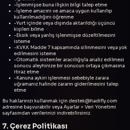
-
İşlenmişse buna ilişkin bilgi talep etme
-
İşleme amacını ve amaca uygun kullanılıp
kullanılmadığını öğrenme
-
Yurt içinde veya dışında aktarıldığı üçüncü
kişileri bilme
-
Eksik veya yanlış işlenmişse düzeltilmesini
isteme
-
KVKK Madde 7 kapsamında silinmesini veya yok
edilmesini isteme
-
Otomatik sistemler aracılığıyla analiz edilmesi
sonucu aleyhinize bir sonucun ortaya çıkmasına
itiraz etme
-
Kanuna aykırı işlenmesi sebebiyle zarara
uğramanız halinde zararın giderilmesini talep
etme
Bu haklarınızı kullanmak için
destek@hadifly.com
adresine başvurabilir veya Ayarlar > Veri Yönetimi
sayfasından verilerinizi indirebilirsiniz.
7. Çerez Politikası