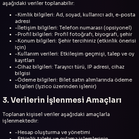
aşağıdaki veriler toplanabilir:
-
Kimlik bilgileri: Ad, soyad, kullanıcı adı, e-posta
adresi
-
İletişim bilgileri: Telefon numarası (opsiyonel)
-
Profil bilgileri: Profil fotoğrafı, biyografi, şehir
-
Konum bilgileri: Şehir tercihiniz (etkinlik önerisi
için)
-
Kullanım verileri: Etkileşim geçmişi, talep ve oy
kayıtları
-
Cihaz bilgileri: Tarayıcı türü, IP adresi, cihaz
bilgisi
-
Ödeme bilgileri: Bilet satın alımlarında ödeme
bilgileri (Iyzico üzerinden işlenir)
3. Verilerin İşlenmesi Amaçları
Toplanan kişisel veriler aşağıdaki amaçlarla
işlenmektedir:
-
Hesap oluşturma ve yönetimi
-
Etkinlik talebi ve oylama işlemlerinin