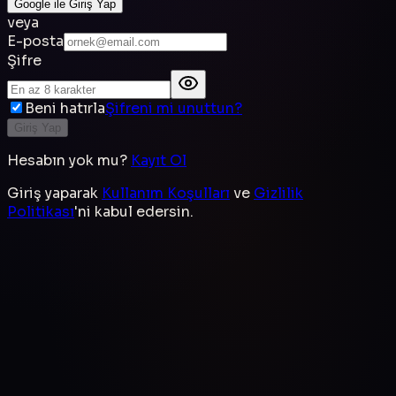
Google ile Giriş Yap
veya
E-posta
Şifre
Beni hatırla
Şifreni mi unuttun?
Giriş Yap
Hesabın yok mu?
Kayıt Ol
Giriş yaparak
Kullanım Koşulları
ve
Gizlilik
Politikası
'ni kabul edersin.